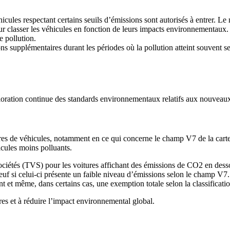
hicules respectant certains seuils d’émissions sont autorisés à entrer. L
our classer les véhicules en fonction de leurs impacts environnementaux
e pollution.
ctions supplémentaires durant les périodes où la pollution atteint souve
ioration continue des standards environnementaux relatifs aux nouveaux
ires de véhicules, notamment en ce qui concerne le champ V7 de la carte g
icules moins polluants.
 sociétés (TVS) pour les voitures affichant des émissions de CO2 en desso
euf si celui-ci présente un faible niveau d’émissions selon le champ V7.
ment et même, dans certains cas, une exemption totale selon la classifica
es et à réduire l’impact environnemental global.