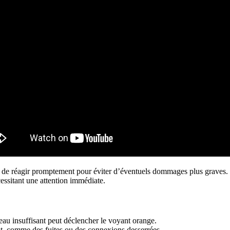
al de réagir promptement pour éviter d’éventuels dommages plus graves. 
essitant une attention immédiate.
veau insuffisant peut déclencher le voyant orange.
t, comme des fuites ou des connexions desserrées.