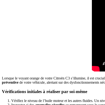
Lorsque le voyant orange de votre Citroën C3 s’illumine, il est cruci
préventive
de votre véhicule, alertant sur des dysfonctionnements néc
Vérifications initiales à réaliser par soi-même
Vérifiez le niveau de l’huile moteur et les autres fluides. Un ni
Inspectez si des
anomalies visuelles
se remarquent sous le capo