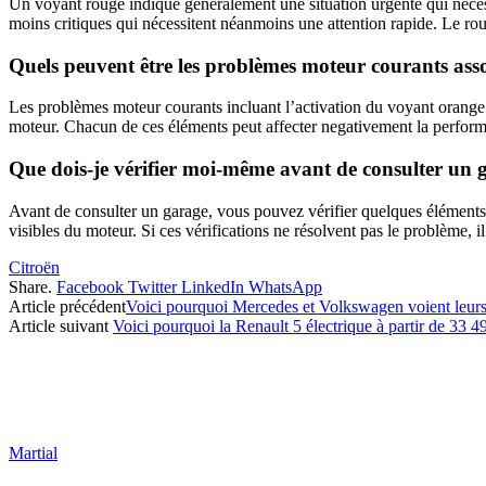
Un voyant rouge indique généralement une situation urgente qui néce
moins critiques qui nécessitent néanmoins une attention rapide. Le rou
Quels peuvent être les problèmes moteur courants ass
Les problèmes moteur courants incluant l’activation du voyant orange p
moteur. Chacun de ces éléments peut affecter negativement la perform
Que dois-je vérifier moi-même avant de consulter un 
Avant de consulter un garage, vous pouvez vérifier quelques éléments 
visibles du moteur. Si ces vérifications ne résolvent pas le problème, 
Citroën
Share.
Facebook
Twitter
LinkedIn
WhatsApp
Article précédent
Voici pourquoi Mercedes et Volkswagen voient leurs v
Article suivant
Voici pourquoi la Renault 5 électrique à partir de 33 490
Martial