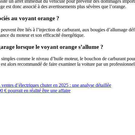
ssite un arrêt immédiat du véhicule pour prévenir des dommages importa
ge est donc associé à des avertissements plus sévères que l’orange.
ociés au voyant orange ?
euvent être liés à l’injection de carburant, aux bougies d’allumage défe
ance du moteur et son efficacité énergétique.
garage lorsque le voyant orange s’allume ?
simples comme le niveau d’huile moteur, le bouchon de carburant pour v
il est alors recommandé de faire examiner la voiture par un professionnel
entes d’électriques chuter en 2025 : une analyse détaillée
 € pourrait en réalité être une affaire