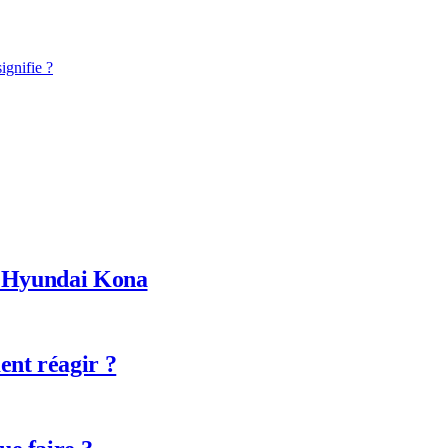
ignifie ?
ur Hyundai Kona
nt réagir ?