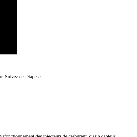
ur. Suivez ces étapes :
sfonctionnement des injecteurs de carburant, ou un capteur