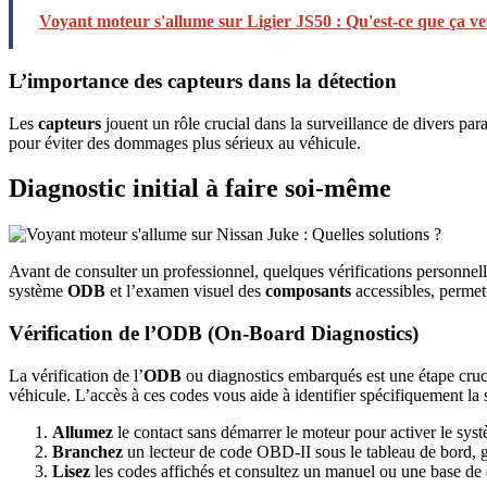
Voyant moteur s'allume sur Ligier JS50 : Qu'est-ce que ça ve
L’importance des capteurs dans la détection
Les
capteurs
jouent un rôle crucial dans la surveillance de divers par
pour éviter des dommages plus sérieux au véhicule.
Diagnostic initial à faire soi-même
Avant de consulter un professionnel, quelques vérifications personnelle
système
ODB
et l’examen visuel des
composants
accessibles, permett
Vérification de l’ODB (On-Board Diagnostics)
La vérification de l’
ODB
ou diagnostics embarqués est une étape cruci
véhicule. L’accès à ces codes vous aide à identifier spécifiquement la 
Allumez
le contact sans démarrer le moteur pour activer le s
Branchez
un lecteur de code OBD-II sous le tableau de bord, 
Lisez
les codes affichés et consultez un manuel ou une base de d