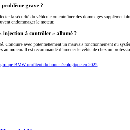
un problème grave ?
ecter la sécurité du véhicule ou entraîner des dommages supplémentaires s
 peuvent endommager le moteur.
« injection à contrôler » allumé ?
allumé. Conduire avec potentiellement un mauvais fonctionnement du syst
s au moteur. Il est recommandé d’amener le véhicule chez un professio
u groupe BMW profitent du bonus écologique en 2025