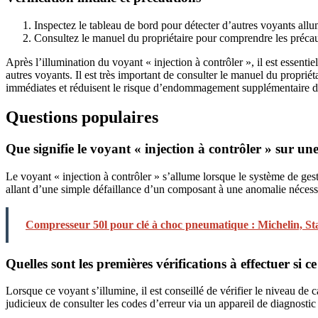
Inspectez le tableau de bord pour détecter d’autres voyants allu
Consultez le manuel du propriétaire pour comprendre les précau
Après l’illumination du voyant « injection à contrôler », il est essenti
autres voyants. Il est très important de consulter le manuel du propri
immédiates et réduisent le risque d’endommagement supplémentaire de
Questions populaires
Que signifie le voyant « injection à contrôler » sur une
Le voyant « injection à contrôler » s’allume lorsque le système de ge
allant d’une simple défaillance d’un composant à une anomalie nécess
Compresseur 50l pour clé à choc pneumatique : Michelin, St
Quelles sont les premières vérifications à effectuer si 
Lorsque ce voyant s’illumine, il est conseillé de vérifier le niveau de 
judicieux de consulter les codes d’erreur via un appareil de diagnostic