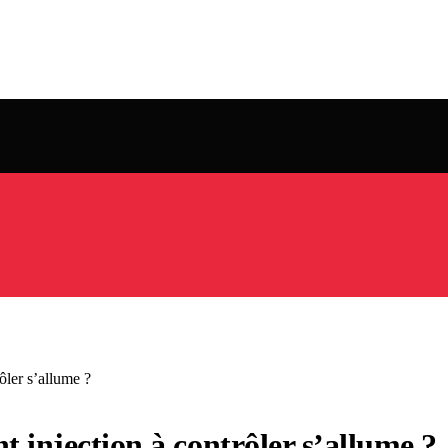
ôler s’allume ?
nt injection à contrôler s’allume ?