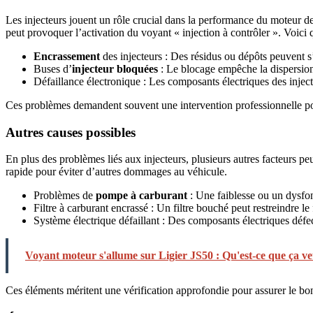
Les injecteurs jouent un rôle crucial dans la performance du moteur d
peut provoquer l’activation du voyant « injection à contrôler ». Voici 
Encrassement
des injecteurs : Des résidus ou dépôts peuvent s’
Buses d’
injecteur bloquées
: Le blocage empêche la dispersion 
Défaillance électronique : Les composants électriques des inject
Ces problèmes demandent souvent une intervention professionnelle pou
Autres causes possibles
En plus des problèmes liés aux injecteurs, plusieurs autres facteurs pe
rapide pour éviter d’autres dommages au véhicule.
Problèmes de
pompe à carburant
: Une faiblesse ou un dysfon
Filtre à carburant encrassé : Un filtre bouché peut restreindre l
Système électrique défaillant : Des composants électriques défec
Voyant moteur s'allume sur Ligier JS50 : Qu'est-ce que ça ve
Ces éléments méritent une vérification approfondie pour assurer le bo