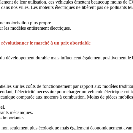
totalement de leur utilisation, ces véhicules émettent beaucoup moins 
ir dans nos villes. Les moteurs électriques ne libèrent pas de polluants 
ne motorisation plus propre.
r les modèles entièrement électriques.
 révolutionner le marché à un prix abordable
u développement durable mais influencent également positivement le bien-
tielles sur les coûts de fonctionnement par rapport aux modèles traditi
pendant, l’électricité nécessaire pour charger un véhicule électrique co
 mécanique comparée aux moteurs à combustion. Moins de pièces mobiles 
el.
osants mécaniques.
s importantes.
que non seulement plus écologique mais également économiquement avant