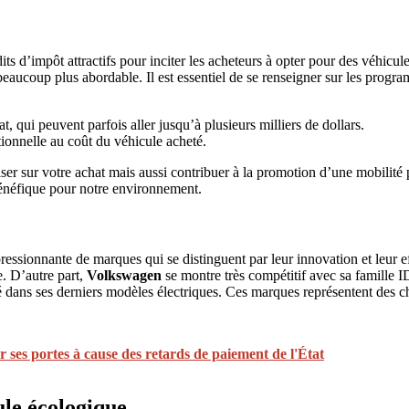
 d’impôt attractifs pour inciter les acheteurs à opter pour des véhicule
l beaucoup plus abordable. Il est essentiel de se renseigner sur les prog
, qui peuvent parfois aller jusqu’à plusieurs milliers de dollars.
ionnelle au coût du véhicule acheté.
r sur votre achat mais aussi contribuer à la promotion d’une mobilité p
bénéfique pour notre environnement.
sionnante de marques qui se distinguent par leur innovation et leur eff
. D’autre part,
Volkswagen
se montre très compétitif avec sa famille I
ité dans ses derniers modèles électriques. Ces marques représentent de
r ses portes à cause des retards de paiement de l'État
ule écologique