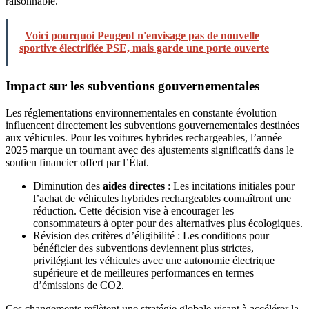
raisonnable.
Voici pourquoi Peugeot n'envisage pas de nouvelle
sportive électrifiée PSE, mais garde une porte ouverte
Impact sur les subventions gouvernementales
Les réglementations environnementales en constante évolution
influencent directement les subventions gouvernementales destinées
aux véhicules. Pour les voitures hybrides rechargeables, l’année
2025 marque un tournant avec des ajustements significatifs dans le
soutien financier offert par l’État.
Diminution des
aides directes
: Les incitations initiales pour
l’achat de véhicules hybrides rechargeables connaîtront une
réduction. Cette décision vise à encourager les
consommateurs à opter pour des alternatives plus écologiques.
Révision des critères d’éligibilité : Les conditions pour
bénéficier des subventions deviennent plus strictes,
privilégiant les véhicules avec une autonomie électrique
supérieure et de meilleures performances en termes
d’émissions de CO2.
Ces changements reflètent une stratégie globale visant à accélérer la