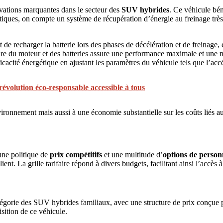
ovations marquantes dans le secteur des
SUV hybrides
. Ce véhicule bé
tiques, on compte un système de récupération d’énergie au freinage très 
t de recharger la batterie lors des phases de décélération et de freinage
ure du moteur et des batteries assure une performance maximale et une m
é énergétique en ajustant les paramètres du véhicule tels que l’accélé
 révolution éco-responsable accessible à tous
ronnement mais aussi à une économie substantielle sur les coûts liés au 
ne politique de
prix compétitifs
et une multitude d’
options de person
nt. La grille tarifaire répond à divers budgets, facilitant ainsi l’accès 
gorie des SUV hybrides familiaux, avec une structure de prix conçue pour
isition de ce véhicule.